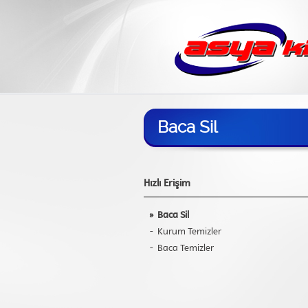
Baca Sil
Hızlı Erişim
»
Baca Sil
-
Kurum Temizler
-
Baca Temizler