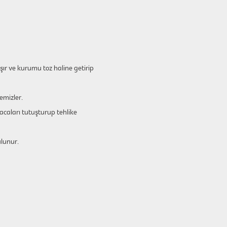
ır ve kurumu toz haline getirip
emizler.
caları tutuşturup tehlike
ulunur.